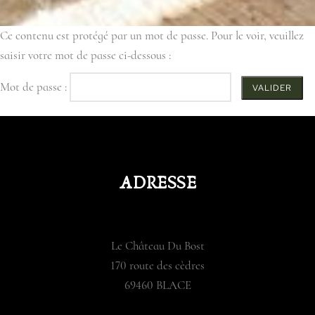
Ce contenu est protégé par un mot de passe. Pour le voir, veuillez
saisir votre mot de passe ci-dessous :
Mot de passe :
ADRESSE
Le Château Du Bost
170 route des cèdres
69460 BLACE