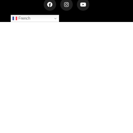
French
NEWSLETTER
Inscrivez-vous et recevez les dernières informations
S'INSCRIRE
© 2025 LE CHÂTEAU DU BOST