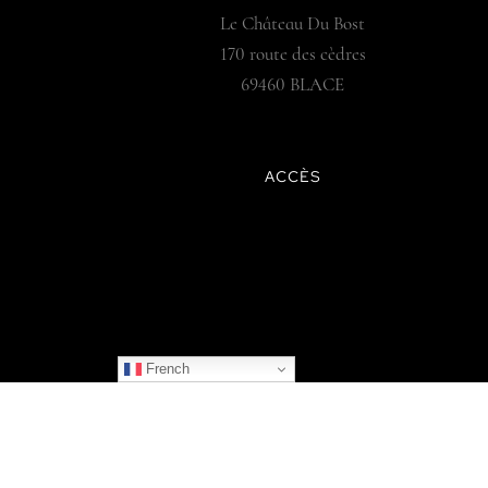
Le Château Du Bost
170 route des cèdres
69460 BLACE
ACCÈS
French
© 2025 LE CHÂTEAU DU BOST