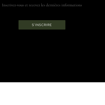
Inscrivez-vous et recevez les dernières informations
S'INSCRIRE
INFORMATIONS UTILES
TERMES & CONDITIONS