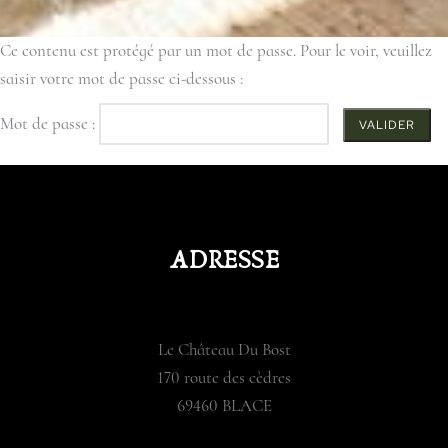
Ce contenu est protégé par un mot de passe. Pour le voir, veuillez
saisir votre mot de passe ci-dessous :
Mot de passe :
ADRESSE
Le Château Du Bost
170 route des cèdres
69460 BLACE