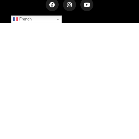
French
NEWSLETTER
Inscrivez-vous et recevez les dernières informations
S'INSCRIRE
© 2025 LE CHÂTEAU DU BOST