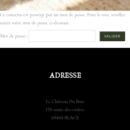
Ce contenu est protégé par un mot de passe. Pour le voir, veuillez
saisir votre mot de passe ci-dessous :
Mot de passe :
ADRESSE
Le Château Du Bost
170 route des cèdres
69460 BLACE