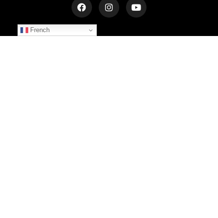
French
NEWSLETTER
Inscrivez-vous et recevez les dernières informations
S'INSCRIRE
© 2025 LE CHÂTEAU DU BOST