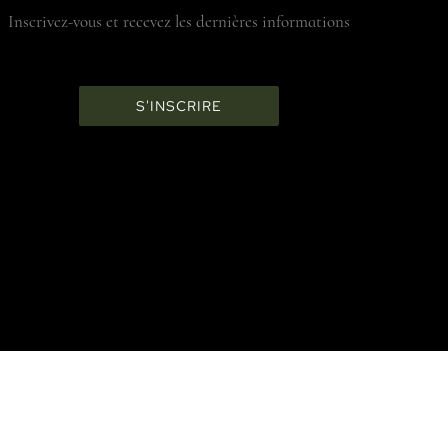
Inscrivez-vous et recevez les dernières informations
S'INSCRIRE
INFORMATIONS UTILES
TERMES & CONDITIONS