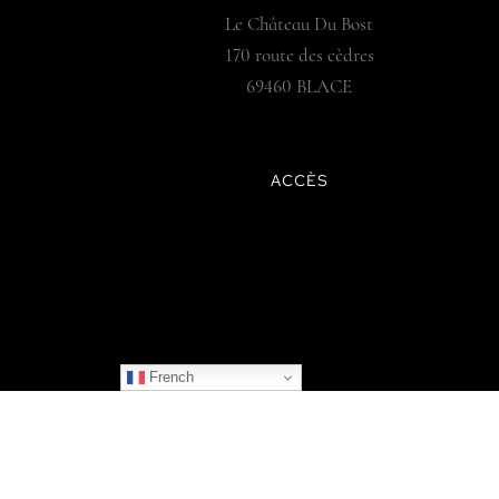
Le Château Du Bost
170 route des cèdres
69460 BLACE
ACCÈS
French
© 2025 LE CHÂTEAU DU BOST