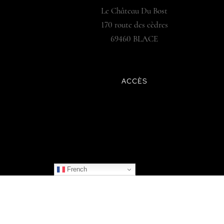
Le Château Du Bost
170 route des cèdres
69460 BLACE
ACCÈS
French
© 2025 LE CHÂTEAU DU BOST