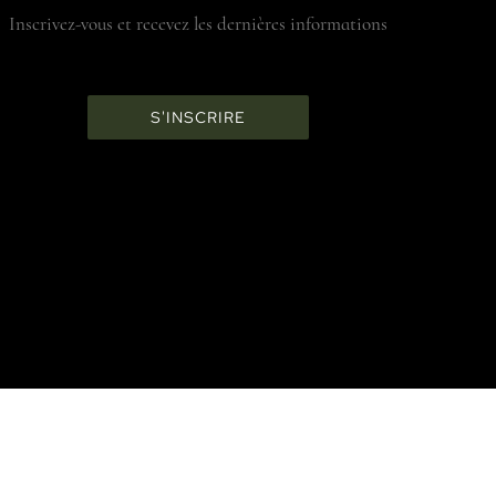
Inscrivez-vous et recevez les dernières informations
S'INSCRIRE
INFORMATIONS UTILES
TERMES & CONDITIONS