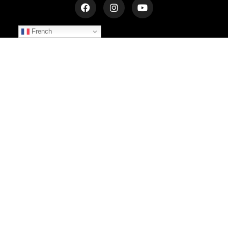
French
NEWSLETTER
Inscrivez-vous et recevez les dernières informations
S'INSCRIRE
© 2025 LE CHÂTEAU DU BOST