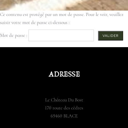
Ce contenu est protégé par un mot de passe. Pour le voir, veuillez
saisir votre mot de passe ci-dessous :
Mot de passe :
ADRESSE
Le Château Du Bost
170 route des cèdres
69460 BLACE