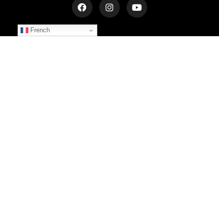
French
NEWSLETTER
Inscrivez-vous et recevez les dernières informations
S'INSCRIRE
© 2025 LE CHÂTEAU DU BOST