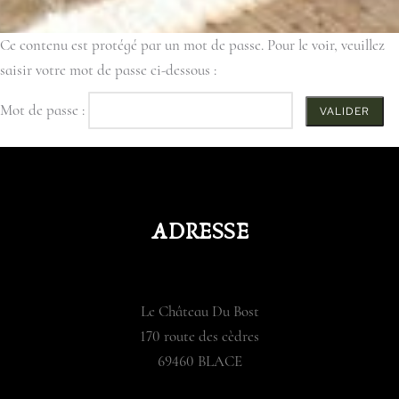
Ce contenu est protégé par un mot de passe. Pour le voir, veuillez
saisir votre mot de passe ci-dessous :
Mot de passe :
ADRESSE
Le Château Du Bost
170 route des cèdres
69460 BLACE