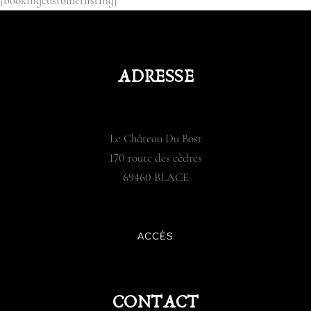
[bookingcustomerlisting]
ADRESSE
Le Château Du Bost
170 route des cèdres
69460 BLACE
ACCÈS
CONTACT